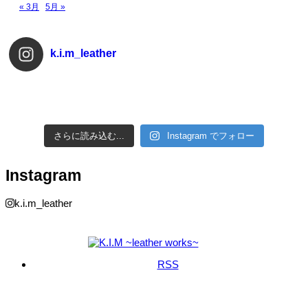
« 3月
5月 »
k.i.m_leather
さらに読み込む...
Instagram でフォロー
Instagram
k.i.m_leather
RSS
Copyright ©
K.I.M ~leather works~