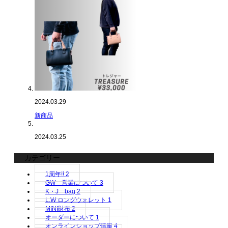
2024.03.29
新商品
2024.03.25
カテゴリー
1周年!!
2
GW 営業について
3
K・J bag
2
L.W ロングウォレット
1
MINI財布
2
オーダーについて
1
オンラインショップ情報
4