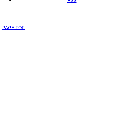
RSS
Copyright ©
K.I.M ~leather works~
PAGE TOP