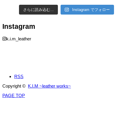
さらに読み込む...
Instagram でフォロー
Instagram
k.i.m_leather
RSS
Copyright ©
K.I.M ~leather works~
PAGE TOP