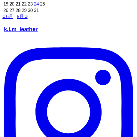
19
20
21
22
23
24
25
26
27
28
29
30
31
« 6月
8月 »
k.i.m_leather